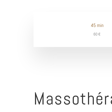
45 min
60 €
Massothér