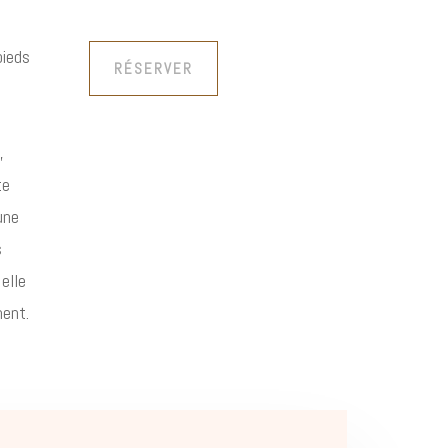
pieds
RÉSERVER
e
,
te
une
s
elle
ment.