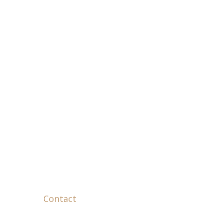
Contact
Adresse :
43 avenue de