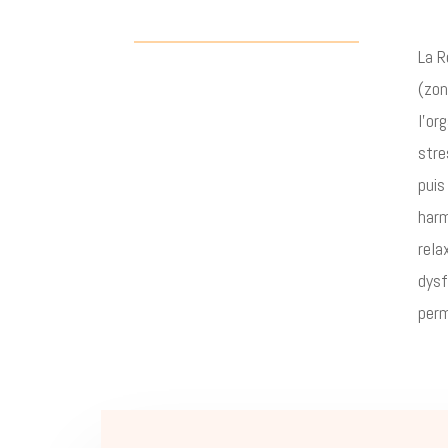
La R
(zon
l’or
stre
puis
harm
rela
dysf
perm